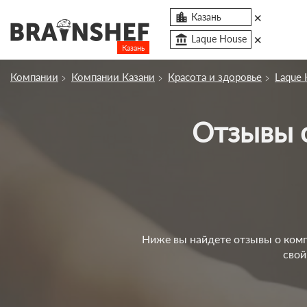
×

Казань
×
account_balance
Laque House
Казань
Посмотреть по России
Компании
Компании Казани
Красота и здоровье
Laque 
Сбросить компанию
Отзывы
О компании
Курсы
Профессии
Отзывы
Контакты
Ниже вы найдете отзывы о компа
свой
Вузы