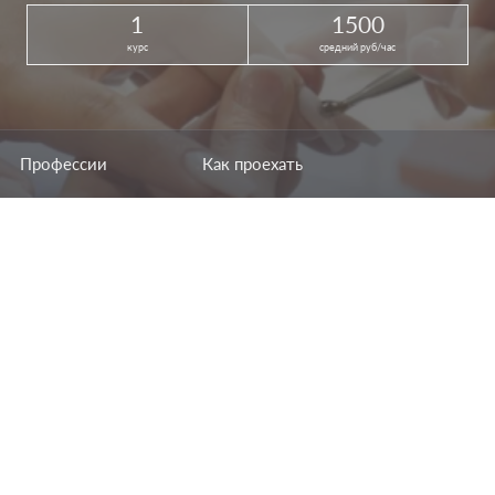
1
1500
курс
средний руб/час
Профессии
Как проехать