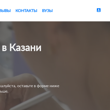
account_box
ЗЫВЫ
КОНТАКТЫ
ВУЗЫ
 в Казани
жалуйста, оставьте в форме ниже
льше.