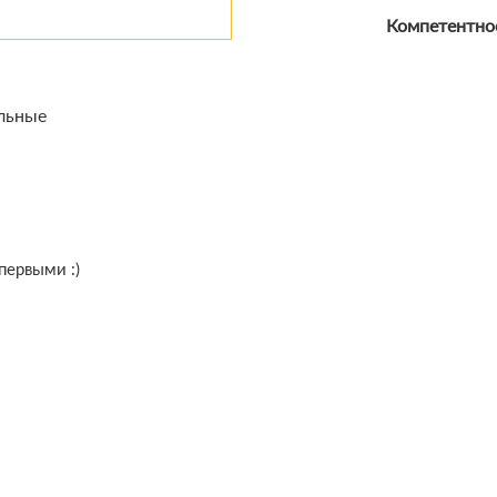
Компетентнос
льные
первыми :)