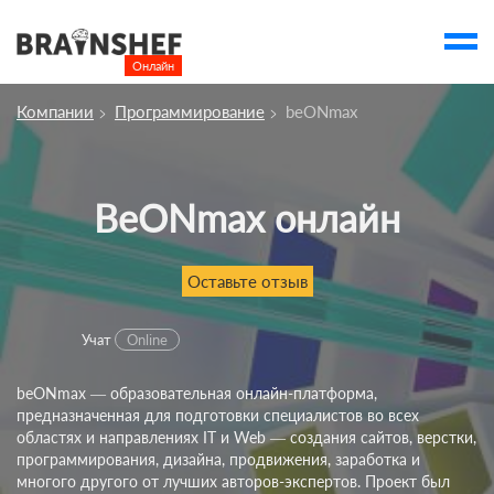
Онлайн

Выбор города
Компании
Программирование
beONmax
account_balance
Выбор компании
Сбросить компанию
beONmax онлайн
О компании
Курсы
Оставьте отзыв
Профессии
Учат
Online
Отзывы
beONmax — образовательная онлайн-платформа,
Контакты
предназначенная для подготовки специалистов во всех
Вузы
областях и направлениях IT и Web — создания сайтов, верстки,
программирования, дизайна, продвижения, заработка и
многого другого от лучших авторов-экспертов. Проект был