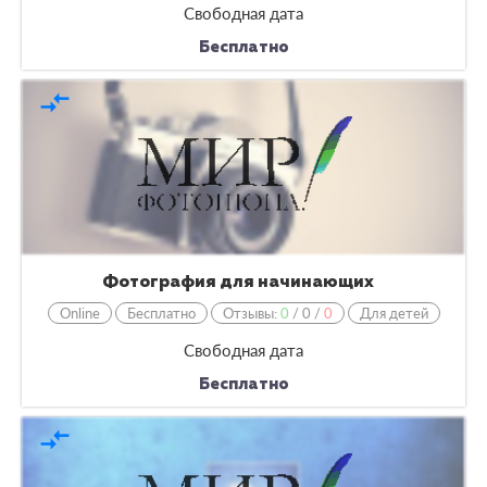
Свободная дата
Бесплатно
compare_arrows
Фотография для начинающих
Online
Бесплатно
Отзывы:
0
/
0
/
0
Для детей
Свободная дата
Бесплатно
compare_arrows