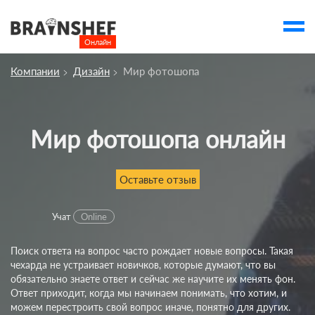
Онлайн

Выбор города
Компании
Дизайн
Мир фотошопа
account_balance
Выбор компании
Сбросить компанию
Мир фотошопа онлайн
О компании
Курсы
Оставьте отзыв
Профессии
Учат
Online
Отзывы
Поиск ответа на вопрос часто рождает новые вопросы. Такая
Контакты
чехарда не устраивает новичков, которые думают, что вы
Вузы
обязательно знаете ответ и сейчас же научите их менять фон.
Ответ приходит, когда мы начинаем понимать, что хотим, и
можем перестроить свой вопрос иначе, понятно для других.