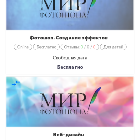
Фотошоп. Создание эффектов
Online
Бесплатно
Отзывы:
0
/
0
/
0
Для детей
Свободная дата
Бесплатно
compare_arrows
Веб-дизайн