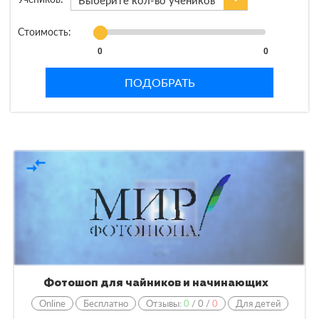
Выберите кол-во учеников
Стоимость:
0
0
ПОДОБРАТЬ
compare_arrows
Фотошоп для чайников и начинающих
Online
Бесплатно
Отзывы:
0
/
0
/
0
Для детей