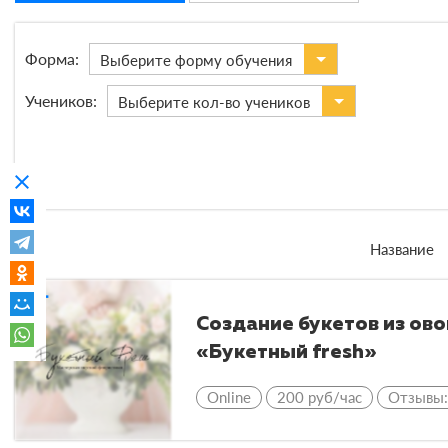
Форма:
Выберите форму обучения
Учеников:
Выберите кол-во учеников
clear
Название
compare_arrows
Создание букетов из ово
«Букетный fresh»
Online
200 руб/час
Отзывы