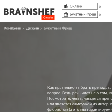
×

Онлайн
×
account_balance
Букетный Фреш
Онлайн
Сбросить компанию
Компании
Дизайн
Букетный Фреш
О компании
Курсы
Профессии
Отзывы
Контакты
Как правильно выбрать преподава
Вузы
вопрос. Ведь речь идет не о том, 
Посмотрите, чем занимается препо
или является самоучкой из интерн
флористом (а это мы гарантируем)