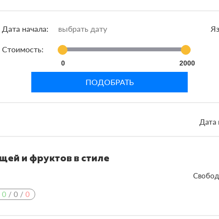
Дата начала:
Яз
Стоимость:
0
2000
ПОДОБРАТЬ
Дата 
щей и фруктов в стиле
Свобод
:
0
/
0
/
0