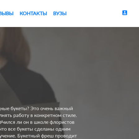
account_box
ЗЫВЫ
КОНТАКТЫ
ВУЗЫ
щные букеты? Это очень важный
олнять работу в конкретном стиле.
 Учился ли он в школе флористов
 что все букеты сделаны одним
обучение. Букетный фреш проводит