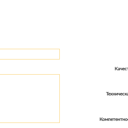
Качес
Техническ
Компетентнос