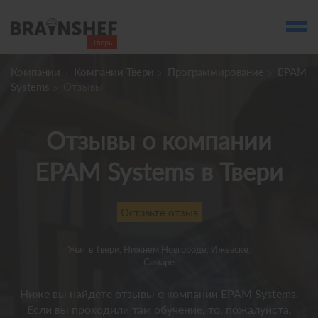
Тверь

Выбор города
Компании
Компании Твери
Программирование
EPAM
Посмотреть по России
Systems
Отзывы
account_balance
Выбор компании
Сбросить компанию
Отзывы о компании
EPAM Systems в Твери
О компании
Курсы
Оставьте отзыв
Отзывы
Контакты
Учат
в Твери, Нижнем Новгороде, Ижевске,
Самаре
Вузы
Ниже вы найдете отзывы о компании EPAM Systems.
Если вы проходили там обучение, то, пожалуйста,