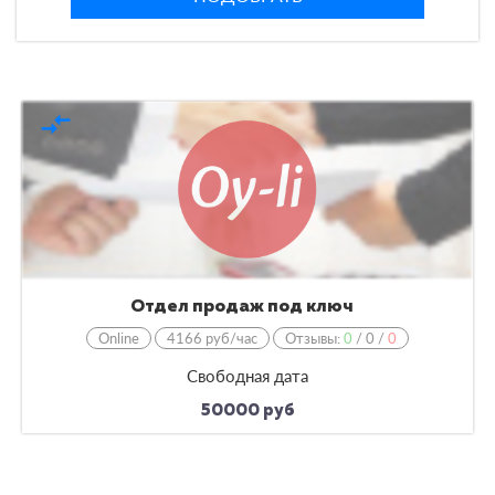
compare_arrows
Отдел продаж под ключ
Online
4166 руб/час
Отзывы:
0
/
0
/
0
Свободная дата
50000 руб