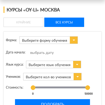
Это ваша компания? Зарегистрируйте представителя и получите новых
клиентов
КУРСЫ «OY-LI» МОСКВА
КРАЙНИЕ
ВСЕ КУРСЫ
Форма:
Выберите форму обучения
Дата начала:
Язык курса:
Выберите язык обучения
Учеников:
Выберите кол-во учеников
Стоимость:
0
50000
ПОДОБРАТЬ