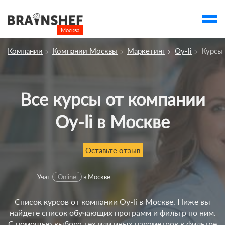
Москва

Выбор города
Компании
Компании Москвы
Маркетинг
Oy-li
Курсы
Посмотреть по России
account_balance
Выбор компании
Сбросить компанию
Все курсы от компании
Oy-li в Москве
О компании
Курсы
Оставьте отзыв
Профессии
Отзывы
Учат
Online
в Москве
Контакты
Список курсов от компании Oy-li в Москве. Ниже вы
найдете список обучающих программ и фильтр по ним.
Вузы
С помощью выбора тех или иных параметров в фильтре