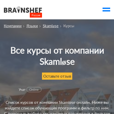
Россия

Выбор города
Компании
Языки
Skamløse
Курсы
account_balance
Выбор компании
О компании
Все курсы от компании
Курсы
Skamløse
Отзывы
Контакты
Оставьте отзыв
Вузы
Учат
Online
Список курсов от компании Skamløse онлайн. Ниже вы
найдете список обучающих программ и фильтр по ним.
С помощью выбора тех или иных параметров в фильтре