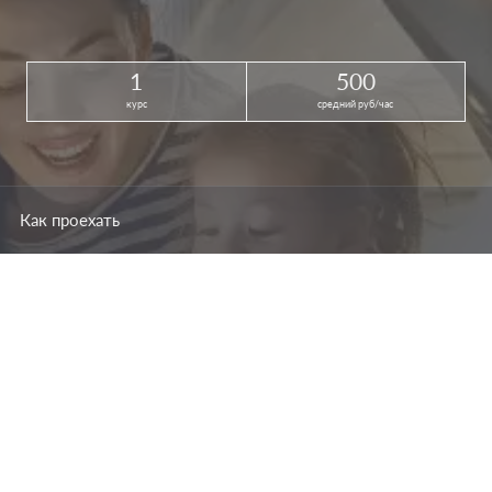
1
500
курс
средний руб/час
Как проехать