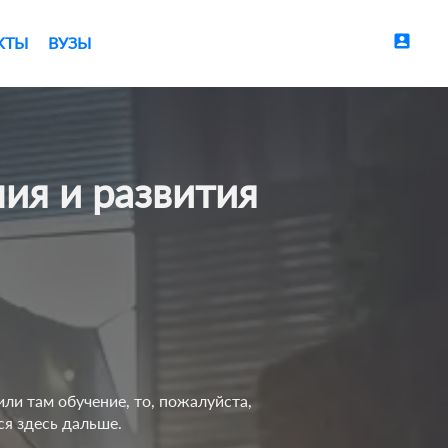
account_box
КТЫ
ВУЗЫ
ли там обучение, то, пожалуйста,
ся здесь дальше.