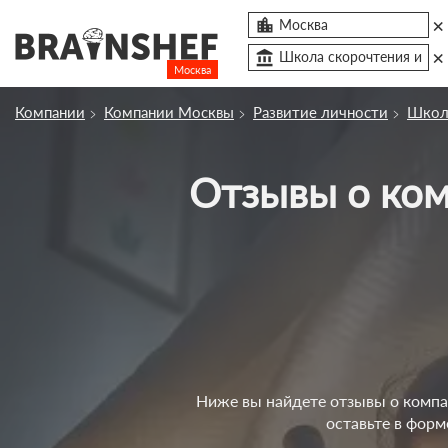
×

Москва
×
account_balance
Школа скорочтения и
Москва
Посмотреть по России
Компании
Компании Москвы
Развитие личности
Школа
Сбросить компанию
Отзывы о компании Школа скорочтения и развития
О компании
Курсы
Отзывы
Контакты
Вузы
Ниже вы найдете отзывы о компан
оставьте в форм