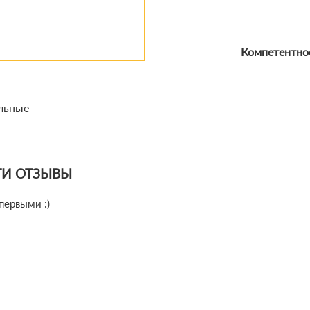
Компетентнос
льные
ТИ ОТЗЫВЫ
первыми :)