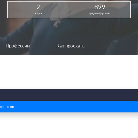
2
899
курса
средний руб/час
Профессии
Как проехать
лиентов