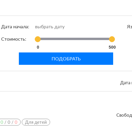
Дата начала:
Яз
Стоимость:
0
500
ПОДОБРАТЬ
Дата 
Свобод
:
0
/
0
/
0
Для детей