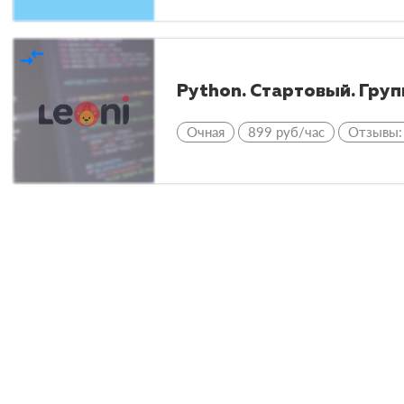
compare_arrows
Python. Стартовый. Груп
Очная
899 руб/час
Отзывы