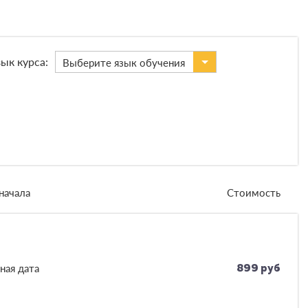
ык курса:
Выберите язык обучения
начала
Стоимость
ная дата
899 руб