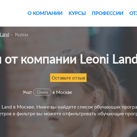
О КОМПАНИИ
КУРСЫ
ПРОФЕССИИ
ОТ
 Land
Курсы
ы от компании Leoni Lan
Оставьте отзыв
Учат
Очно
в Москве
i Land в Москве. Ниже вы найдете список обучающих прог
етров в фильтре вы можете отфильтровать обучающие про