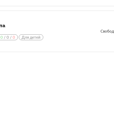
па
Свобод
:
0
/
0
/
0
Для детей