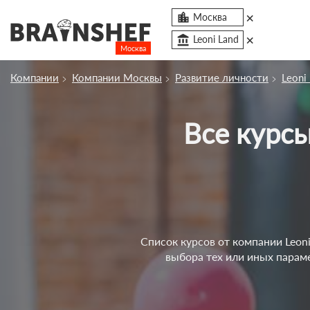
×

Москва
×
account_balance
Leoni Land
Москва
Посмотреть по России
Компании
Компании Москвы
Развитие личности
Leoni
Сбросить компанию
Все курс
О компании
Курсы
Профессии
Отзывы
Контакты
Список курсов от компании Leon
выбора тех или иных парам
Вузы