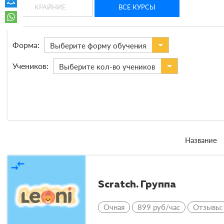
КРАЙНИЕ
ВСЕ КУРСЫ
Форма:
Выберите форму обучения
Учеников:
Выберите кол-во учеников
Название
compare_arrows
Scratch. Группа
Очная
899 руб/час
Отзывы