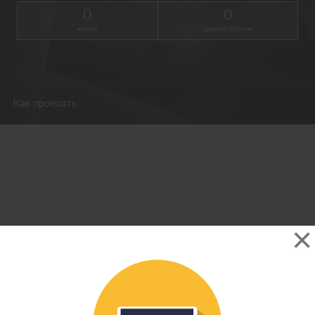
0
0
курсов
средний руб/час
Как проехать