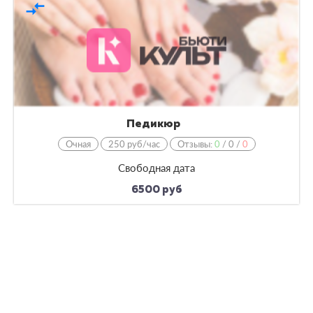
compare_arrows
Педикюр
Очная
250 руб/час
Отзывы:
0
/
0
/
0
Свободная дата
6500 руб