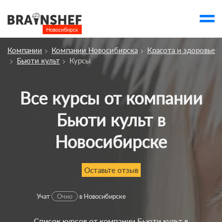
Новосибирск

Выбор города
Компании
Компании Новосибирска
Красота и здоровье
Посмотреть по России
Бьюти культ
Курсы
account_balance
Выбор компании
Сбросить компанию
Все курсы от компании
Бьюти культ в
О компании
Курсы
Новосибирске
Профессии
Оставьте отзыв
Отзывы
Контакты
Учат
Очно
в Новосибирске
Вузы
Список курсов от компании Бьюти культ в