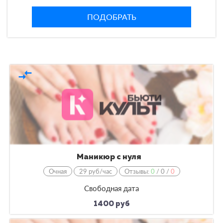
ПОДОБРАТЬ
compare_arrows
Маникюр с нуля
Очная
29 руб/час
Отзывы:
0
/
0
/
0
Свободная дата
1400 руб