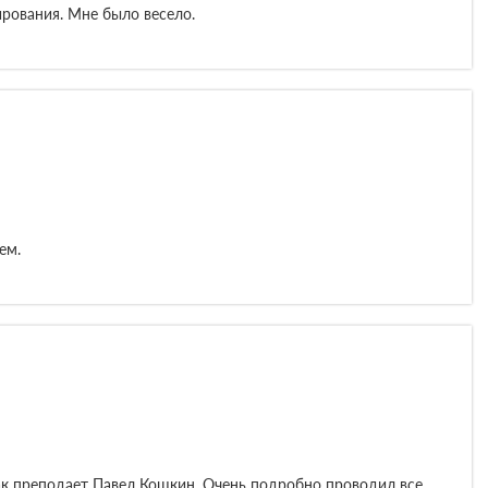
ирования. Мне было весело.
ем.
как преподает Павел Кошкин. Очень подробно проводил все