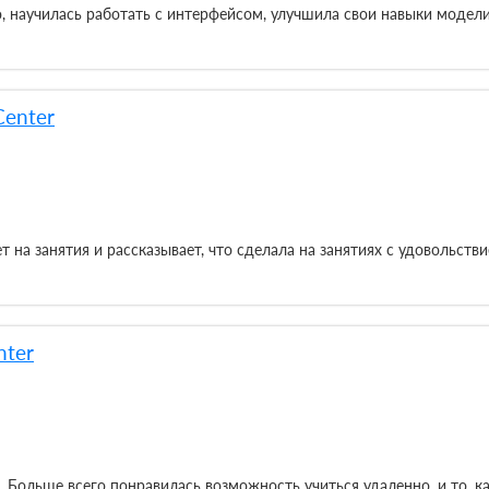
о, научилась работать с интерфейсом, улучшила свои навыки модел
Center
 на занятия и рассказывает, что сделала на занятиях с удовольстви
nter
. Больше всего понравилась возможность учиться удаленно, и то, 