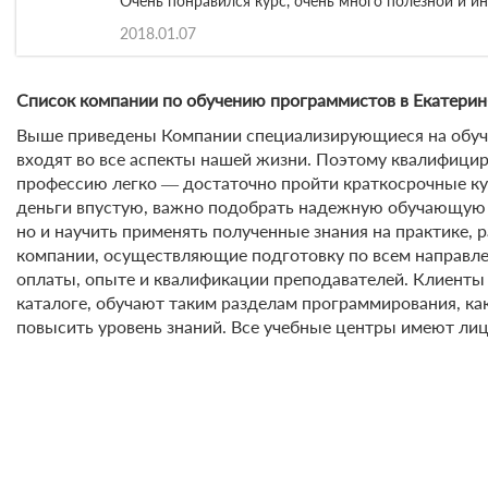
Очень понравился курс, очень много полезной и и
2018.01.07
Список компании по обучению программистов в Екатери
Выше приведены Компании специализирующиеся на обуче
входят во все аспекты нашей жизни. Поэтому квалифици
профессию легко ― достаточно пройти краткосрочные кур
деньги впустую, важно подобрать надежную обучающую 
но и научить применять полученные знания на практике, 
компании, осуществляющие подготовку по всем направле
оплаты, опыте и квалификации преподавателей. Клиенты 
каталоге, обучают таким разделам программирования, как
повысить уровень знаний. Все учебные центры имеют лиц