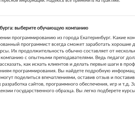
нтересной информации. Надеюсь все применить на практике.
нбурга: выберите обучающую компанию
нии программированию из города Екатеринбург. Какие ко
рованный программист всегда сможет заработать хорошие 
сы. Их продолжительность обычно составляет от нескольки
компанию с опытными преподавателями. Ведь педагог долж
рассказать, как искать клиентов и делать первые шаги в п
ниям программирования. Вы найдете подробную информацию
могут поделиться впечатлениями, оставив отзыв и постави
 разработка сайтов, программного обеспечения, игр и т.д. 
ензии государственного образца. Вы легко подберете курсы