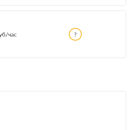
уб/час
?