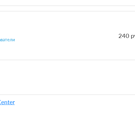
240 р
аватели
Center