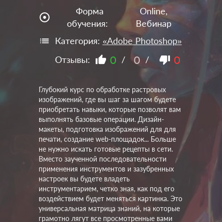
Форма
Online,
adjust
обучения:
Вебинар
Категория:
«Adobe Photoshop»
0
0
0
Отзывы:
/
/
Глубокий курс по обработке растровых
изображений, где вы шаг за шагом будете
приобретать навыки, которые позволят вам
выполнять базовые операции. Дизайн-
макеты, подготовка изображений для для
печати, создание web-площадок... Больше
не нужно искать готовые рецепты в сети.
Вместо заученной последовательности
применения инструментов и зазубренных
настроек вы будете владеть
инструментарием, четко зная, как под его
воздействием будет меняться картинка. Это
универсальная матрица знаний, на которые
грамотно лягут все просмотренные вами