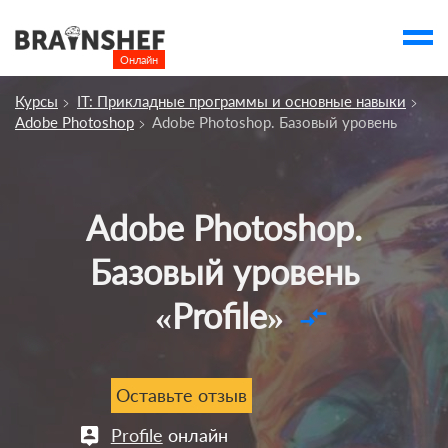
Онлайн

Выбор города
Курсы
IT: Прикладные программы и основные навыки
account_balance
Выбор компании
Adobe Photoshop
Adobe Photoshop. Базовый уровень
Сбросить компанию
О компании
Adobe Photoshop.
Курсы
Базовый уровень
Профессии
«Profile»
compare_arrows
Отзывы
Контакты
Оставьте отзыв
Вузы
Profile
онлайн