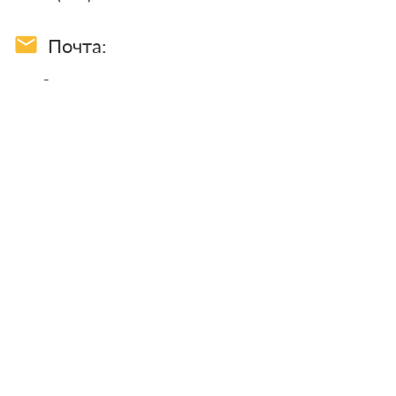
email
Почта:
-