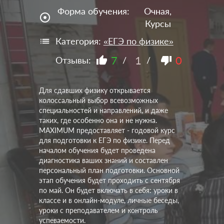
Форма обучения:
Очная,
adjust
Курсы
Категория:
«ЕГЭ по физике»
7
1
0
Отзывы:
/
/
Для сдавших физику открывается
колоссальный выбор всевозможных
специальностей и направлений, и даже
таких, где особенно она и не нужна.
MAXIMUM предоставляет - годовой курс
для подготовки к ЕГЭ по физике. Перед
началом обучения будет проведена
диагностика ваших знаний и составлен
персональный план подготовки. Основной
этап обучения будет проходить с сентября
по май. Он будет включать в себя: уроки в
классе и в онлайн-модуле, личные беседы,
уроки с преподавателем и контроль
успеваемости.