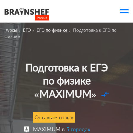
Россия

Выбор города
Курсы
ЕГЭ
ЕГЭ по физике
Подготовка к ЕГЭ по
account_balance
Выбор компании
физике
Сбросить компанию
О компании
Подготовка к ЕГЭ
Курсы
по физике
Отзывы
«MAXIMUM»
compare_arrows
Контакты
Вузы
Оставьте отзыв
MAXIMUM в
5 городах