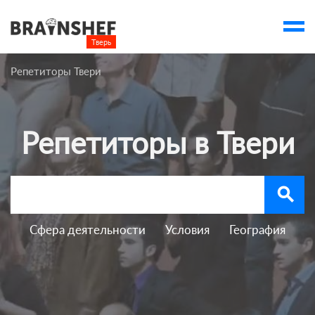
Тверь

Выбор города
Репетиторы Твери
Посмотреть по России
account_balance
Выбор компании
Репетиторы в Твери
Курсы Твери
Компании
search
Профессии
Ивенты
Сфера деятельности
Условия
География
account_box