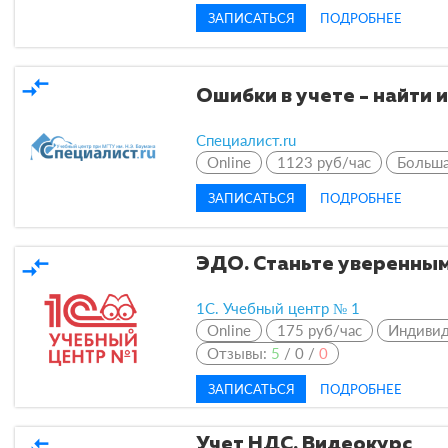
ЗАПИСАТЬСЯ
ПОДРОБНЕЕ
compare_arrows
Ошибки в учете - найти 
Специалист.ru
Online
1123 руб/час
Больша
ЗАПИСАТЬСЯ
ПОДРОБНЕЕ
compare_arrows
ЭДО. Станьте уверенным
1С. Учебный центр № 1
Online
175 руб/час
Индиви
Отзывы:
5
/
0
/
0
ЗАПИСАТЬСЯ
ПОДРОБНЕЕ
compare_arrows
Учет НДС. Видеокурс