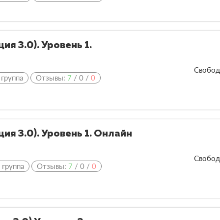
ия 3.0). Уровень 1.
Свобод
 группа
Отзывы:
7
/
0
/
0
ия 3.0). Уровень 1. Онлайн
Свобод
 группа
Отзывы:
7
/
0
/
0