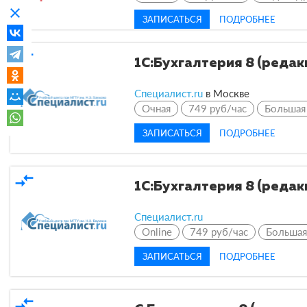
clear
ЗАПИСАТЬСЯ
ПОДРОБНЕЕ
compare_arrows
1C:Бухгалтерия 8 (редакц
Специалист.ru
в Москве
Очная
749 руб/час
Большая
ЗАПИСАТЬСЯ
ПОДРОБНЕЕ
compare_arrows
1C:Бухгалтерия 8 (редакц
Специалист.ru
Online
749 руб/час
Большая
ЗАПИСАТЬСЯ
ПОДРОБНЕЕ
compare_arrows