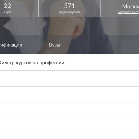
22
571
Москв
курса
средний руб/час
настройте по г
лификации
Вузы
ильтр курсов по профессии