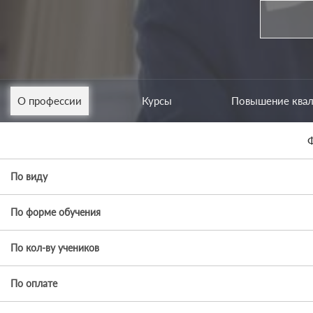
О профессии
Курсы
Повышение ква
Ф
По виду
По форме обучения
По кол-ву учеников
По оплате