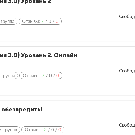
ия 3.0) Уровень 2
Свобод
 группа
Отзывы:
7
/
0
/
0
ия 3.0) Уровень 2. Онлайн
Свобод
 группа
Отзывы:
7
/
0
/
0
и обезвредить!
Свобод
я группа
Отзывы:
3
/
0
/
0