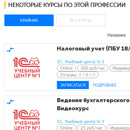
НЕКОТОРЫЕ КУРСЫ ПО ЭТОЙ ПРОФЕССИИ
КРАЙНИЕ
ВСЕ КУРСЫ
Название
compare_arrows
Налоговый учет (ПБУ 18
1С. Учебный центр № 1
Online
300 руб/час
Индиви
Отзывы:
4
/
0
/
0
ЗАПИСАТЬСЯ
ПОДРОБНЕЕ
compare_arrows
Ведение бухгалтерского 
Видеокурс
1С. Учебный центр № 1
Online
25 руб/час
Индивид