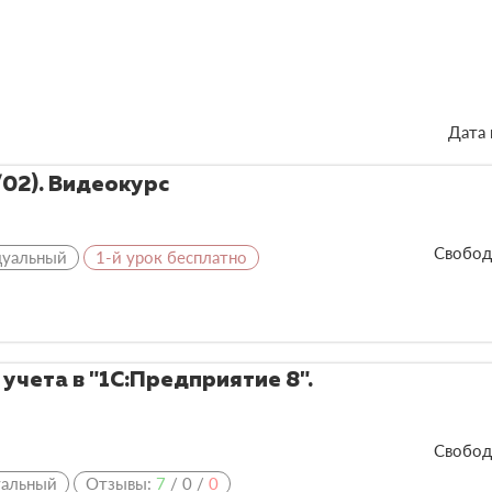
Дата 
/02). Видеокурс
Свобод
дуальный
1-й урок бесплатно
учета в "1С:Предприятие 8".
Свобод
уальный
Отзывы:
7
/
0
/
0