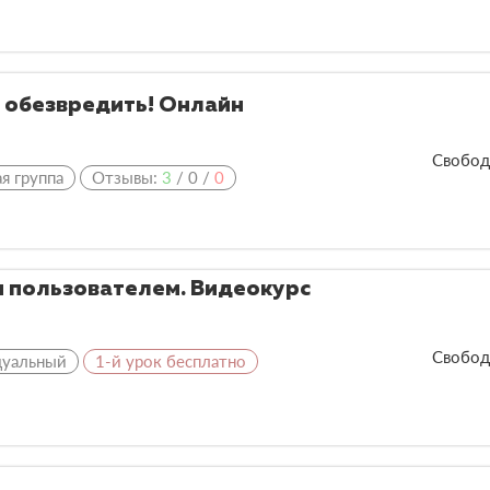
и обезвредить! Онлайн
Свобод
я группа
Отзывы:
3
/
0
/
0
 пользователем. Видеокурс
Свобод
дуальный
1-й урок бесплатно