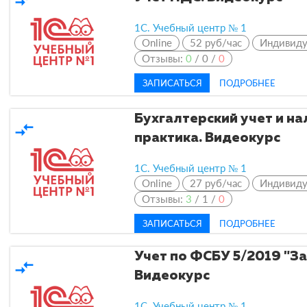
1С. Учебный центр № 1
Online
52 руб/час
Индивид
Отзывы:
0
/
0
/
0
ЗАПИСАТЬСЯ
ПОДРОБНЕЕ
Бухгалтерский учет и н
compare_arrows
практика. Видеокурс
1С. Учебный центр № 1
Online
27 руб/час
Индивид
Отзывы:
3
/
1
/
0
ЗАПИСАТЬСЯ
ПОДРОБНЕЕ
Учет по ФСБУ 5/2019 "За
compare_arrows
Видеокурс
1С. Учебный центр № 1