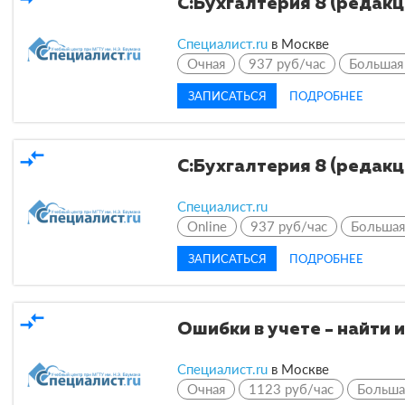
С:Бухгалтерия 8 (редакц
Специалист.ru
в Москве
Очная
937 руб/час
Большая
ЗАПИСАТЬСЯ
ПОДРОБНЕЕ
compare_arrows
С:Бухгалтерия 8 (редакц
Специалист.ru
Online
937 руб/час
Большая
ЗАПИСАТЬСЯ
ПОДРОБНЕЕ
compare_arrows
Ошибки в учете - найти 
Специалист.ru
в Москве
Очная
1123 руб/час
Больша