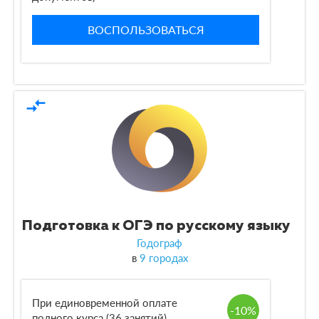
ВОСПОЛЬЗОВАТЬСЯ
По языку обучения
compare_arrows
Подготовка к ОГЭ по русскому языку
Годограф
в
9 городах
При единовременной оплате
-10%
полного курса (36 занятий)