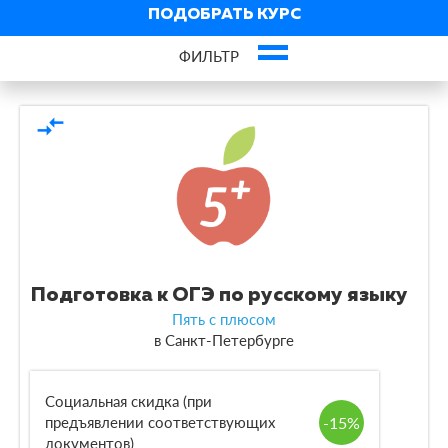
ПОДОБРАТЬ КУРС
ФИЛЬТР
×
ОГЭ по русскому языку
compare_arrows
Город
По виду
Курсы
4
По форме обучения
Подготовка к ОГЭ по русскому языку
Пять с плюсом
в
Санкт-Петербурге
Очная
4
По кол-ву учеников
Социальная скидка (при
-15%
предъявлении соответствующих
По оплате
документов)