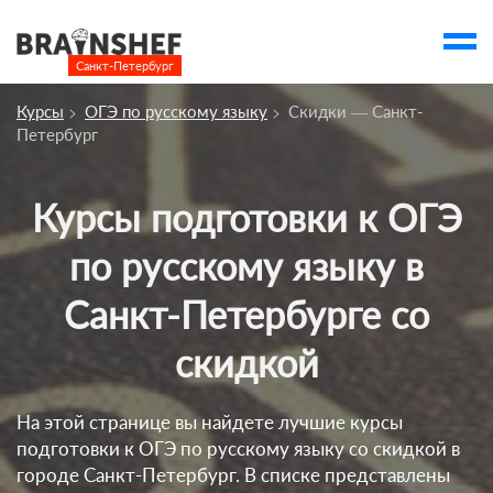
Санкт-Петербург

Выбор города
Курсы
ОГЭ по русскому языку
Скидки — Санкт-
Посмотреть по России
Петербург
account_balance
Выбор компании
Курсы подготовки к ОГЭ
Курсы Санкт-Петербурга
по русскому языку в
Компании
Санкт-Петербурге со
Профессии
скидкой
Ивенты
Люди
На этой странице вы найдете лучшие курсы
account_box
подготовки к ОГЭ по русскому языку со скидкой в
городе Санкт-Петербург. В списке представлены