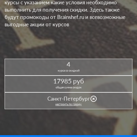
курсы с указанием какие условия необходимо
выполнить для получения скидки. Здесь также
будут промокоды от Brainshef.ru и всевозможные
выгодные акции от курсов
4
курса со скидкой
17985 руб
общая сумма скидок
highlight_off
Санкт-Петербург
настроить по городу