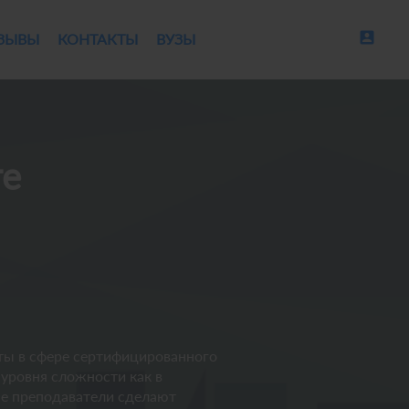
account_box
ЗЫВЫ
КОНТАКТЫ
ВУЗЫ
ге
ты в сфере сертифицированного
 уровня сложности как в
ые преподаватели сделают