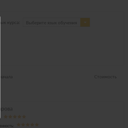
ык курса:
Выберите язык обучения
начала
Стоимость
арова
:
енность: