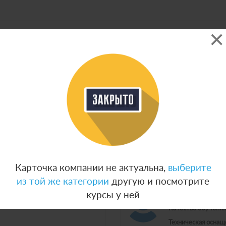
Дата начала:
Яз
Стоимость:
0
0
ПОДОБРАТЬ
Дата 
Карточка компании не актуальна,
выберите
из той же категории
другую и посмотрите
Танзиля Саф
курсы у ней
Качество обучения
Техническая оснащ