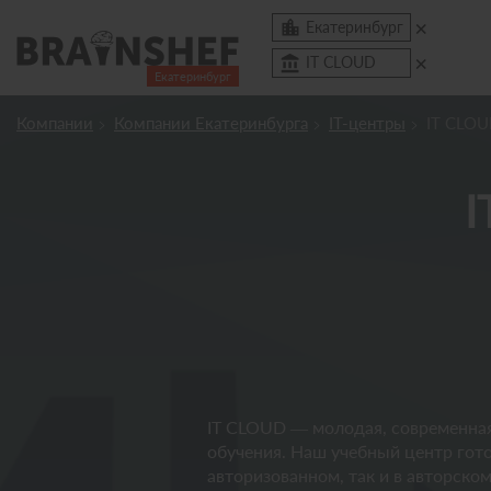
×

Екатеринбург
×
account_balance
IT CLOUD
Екатеринбург
Посмотреть по России
Компании
Компании Екатеринбурга
IT-центры
IT CLO
Сбросить компанию
О компании
Курсы
Профессии
Отзывы
Контакты
Вузы
IT CLOUD — молодая, современна
обучения. Наш учебный центр гото
авторизованном, так и в авторск