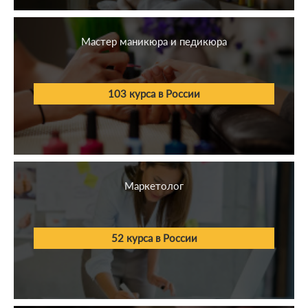
1С
Мастер маникюра и педикюра
Бизнес
Иностранные языки
103 курса в России
Блогинг и соц. сети
СМИ
Психология
Маркетолог
Строительство
Общественное питание
52 курса в России
Педагогика
Искусство