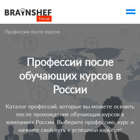
Россия

Выбор города
Профессии после курсов
account_balance
Выбор компании
Курсы
Профессии после
Компании
обучающих курсов в
Профессии
России
Люди
Ивенты
Каталог профессий, которые вы можете освоить
после прохождения обучающих курсов в
Статьи
компаниях России. Выберите профессию, курс и
Вузы
начните свой путь к успешной карьере!
account_box