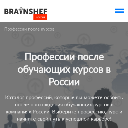
Россия

Выбор города
Профессии после курсов
account_balance
Выбор компании
Курсы
Профессии после
Компании
обучающих курсов в
Профессии
России
Люди
Ивенты
Каталог профессий, которые вы можете освоить
после прохождения обучающих курсов в
Статьи
компаниях России. Выберите профессию, курс и
Вузы
начните свой путь к успешной карьере!
account_box