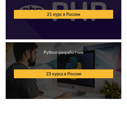
Творчество
21 курс в России
Менеджмент
Кинопроизводство
1С
Python-разработчик
Бизнес
Иностранные языки
23 курса в России
Блогинг и соц. сети
СМИ
Психология
Строительство