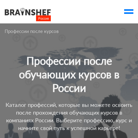
Россия

Выбор города
Профессии после курсов
account_balance
Выбор компании
Курсы
Профессии после
Компании
обучающих курсов в
Профессии
России
Люди
Ивенты
Каталог профессий, которые вы можете освоить
после прохождения обучающих курсов в
Статьи
компаниях России. Выберите профессию, курс и
Вузы
начните свой путь к успешной карьере!
account_box