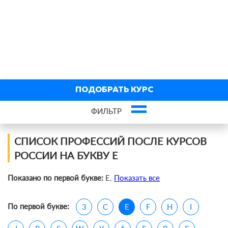
ПОДОБРАТЬ КУРС
ФИЛЬТР
Профессии по сферам
СПИСОК ПРОФЕССИЙ ПОСЛЕ КУРСОВ
РОССИИ НА БУКВУ E
IT
Показано по первой букве:
E.
Показать все
Экономика и финансы
По первой букве:
Красота и здоровье
3
C
E
F
H
I