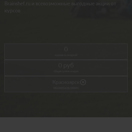
Brainshef.ru и всевозможные выгодные акции от
курсов
0
курсов со скидкой
0 руб
общая сумма скидок
highlight_off
Красноярск
настроить по городу