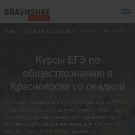
Красноярск

Выбор города
Курсы
ЕГЭ по обществознанию
Скидки — Красноярск
Посмотреть по России
account_balance
Выбор компании
Курсы ЕГЭ по
Курсы Красноярска
обществознанию в
Компании
Красноярске со скидкой
Профессии
Ивенты
На этой странице вы найдете лучшие курсы ЕГЭ по
Люди
обществознанию со скидкой в городе Красноярск.
В списке представлены курсы с указанием какие
account_box
условия необходимо выполнить для получения
скидки. Здесь также будут промокоды от