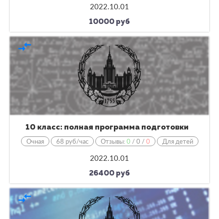
2022.10.01
10000 руб
compare_arrows
10 класс: полная программа подготовки
Очная
68 руб/час
Отзывы:
0
/
0
/
0
Для детей
2022.10.01
26400 руб
compare_arrows