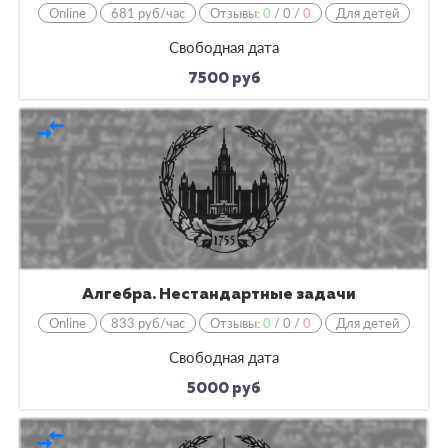
Online
681 руб/час
Отзывы:
0
/
0
/
0
Для детей
Свободная дата
7500 руб
compare_arrows
Алгебра. Нестандартные задачи
Online
833 руб/час
Отзывы:
0
/
0
/
0
Для детей
Свободная дата
5000 руб
compare_arrows