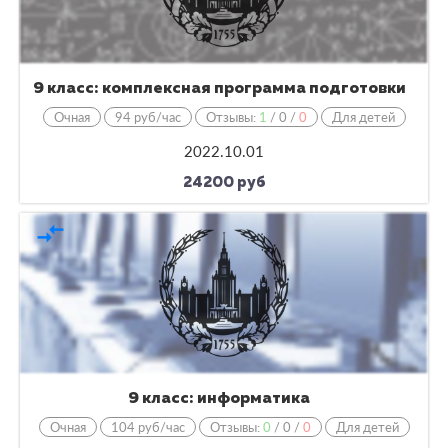
9 класс: комплексная программа подготовки
Очная
94 руб/час
Отзывы:
1
/
0
/
0
Для детей
2022.10.01
24200 руб
compare_arrows
9 класс: информатика
Очная
104 руб/час
Отзывы:
0
/
0
/
0
Для детей