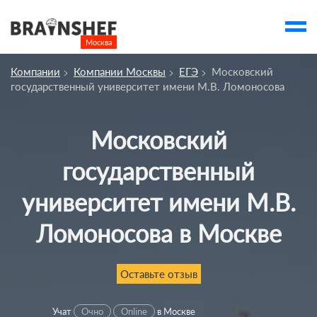
Москва

Выбор города
Компании
Компании Москвы
ЕГЭ
Московский
Посмотреть по России
государственный университет имени М.В. Ломоносова
account_balance
Выбор компании
Сбросить компанию
Московский
государственный
О компании
Курсы
университет имени М.В.
Профессии
Ломоносова в Москве
Отзывы
Оставьте отзыв
Контакты
Вузы
Учат
Очно
Online
в Москве