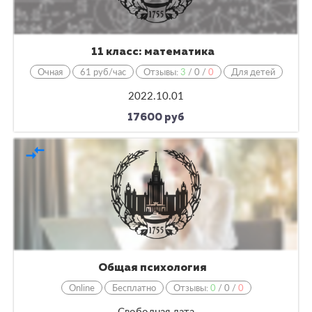
11 класс: математика
Очная
61 руб/час
Отзывы:
3
/
0
/
0
Для детей
2022.10.01
17600 руб
compare_arrows
Общая психология
Online
Бесплатно
Отзывы:
0
/
0
/
0
Свободная дата