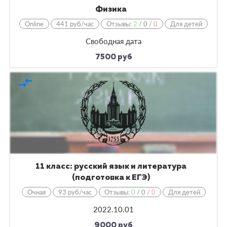
Физика
Online
441 руб/час
Отзывы:
2
/
0
/
0
Для детей
Свободная дата
7500 руб
compare_arrows
11 класс: русский язык и литература
(подготовка к ЕГЭ)
Очная
93 руб/час
Отзывы:
0
/
0
/
0
Для детей
2022.10.01
9000 руб