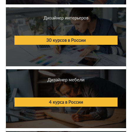
1С
Дизайнер интерьеров
Бизнес
Иностранные языки
30 курсов в России
Блогинг и соц. сети
СМИ
Психология
Дизайнер мебели
Строительство
Общественное питание
4 курса в России
Педагогика
Искусство