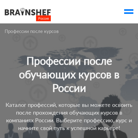
Россия

Выбор города
Профессии после курсов
account_balance
Выбор компании
Курсы
Профессии после
Компании
обучающих курсов в
Профессии
России
Люди
Ивенты
Каталог профессий, которые вы можете освоить
после прохождения обучающих курсов в
Статьи
компаниях России. Выберите профессию, курс и
Вузы
начните свой путь к успешной карьере!
account_box